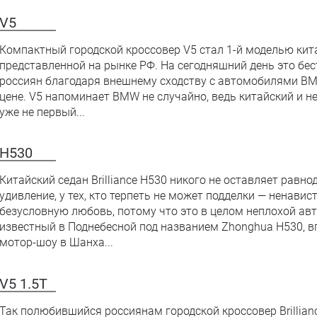
V5
Компактный городской кроссовер V5 стал 1-й моделью китай
представленной на рынке РФ. На сегодняшний день это бе
россиян благодаря внешнему сходству с автомобилями BM
цене. V5 напоминает BMW не случайно, ведь китайский и 
уже не первый...
H530
Китайский седан Brilliance H530 никого не оставляет рав
удивление, у тех, кто терпеть не может подделки — ненави
безусловную любовь, потому что это в целом неплохой авт
известный в Поднебесной под названием Zhonghua H530, в
мотор-шоу в Шанха...
V5 1.5T
Так полюбившийся россиянам городской кроссовер Brillian