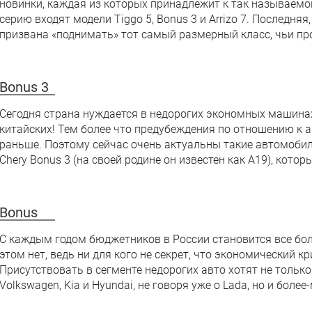
новинки, каждая из которых принадлежит к так называемой
серию входят модели Tiggo 5, Bonus 3 и Arrizo 7. Последня
призвана «поднимать» тот самый размерный класс, чьи про
Bonus 3
Сегодня страна нуждается в недорогих экономных машинах 
китайских! Тем более что предубеждения по отношению к а
раньше. Поэтому сейчас очень актуальны такие автомобили
Chery Bonus 3 (на своей родине он известен как А19), кото
Bonus
С каждым годом бюджетников в России становится все бол
этом нет, ведь ни для кого не секрет, что экономический к
Присутствовать в сегменте недорогих авто хотят не только
Volkswagen, Kia и Hyundai, не говоря уже о Lada, но и боле