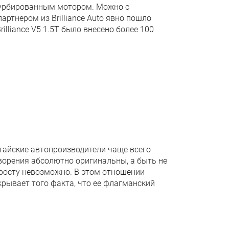
с турбированным мотором. Можно с
ртнером из Brilliance Auto явно пошло
illiance V5 1.5Т было внесено более 100
тайские автопроизводители чаще всего
творения абсолютно оригинальны, а быть не
просту невозможно. В этом отношении
крывает того факта, что ее флагманский