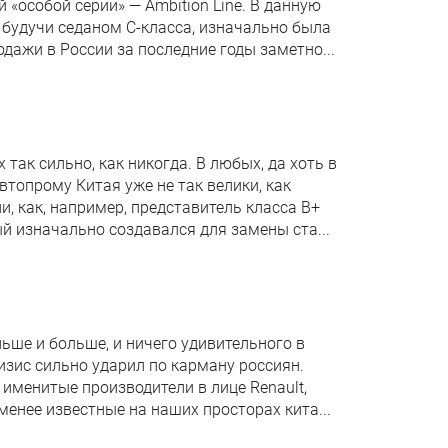
 «особой серии» — Ambition Line. В данную
я, будучи седаном C-класса, изначально была
дажи в России за последние годы заметно...
так сильно, как никогда. В любых, да хоть в
втопрому Китая уже не так велики, как
, как, например, представитель класса B+
рый изначально создавался для замены ста...
ьше и больше, и ничего удивительного в
ризис сильно ударил по карману россиян.
 именитые производители в лице Renault,
е-менее известные на наших просторах кита...