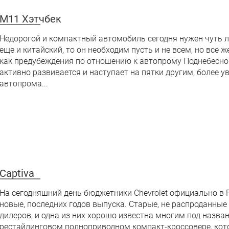
M11 Хэтчбек
Недорогой и компактный автомобиль сегодня нужен чуть ли 
еще и китайский, то он необходим пусть и не всем, но все ж
как предубеждения по отношению к автопрому Поднебесно
активно развивается и наступает на пятки другим, боле
автопрома...
Captiva
На сегодняшний день бюджетники Chevrolet официально в Р
новые, последних годов выпуска. Старые, не распроданные
дилеров, и одна из них хорошо известна многим под названи
рестайлинговом полноприводном компакт-кроссовере, кото