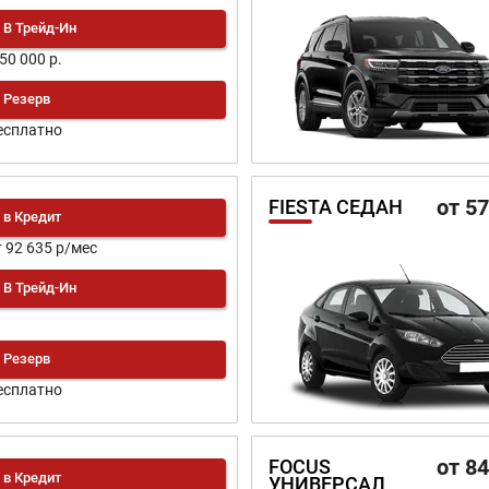
В Трейд-Ин
150 000 р.
Резерв
есплатно
от 5
FIESTA СЕДАН
в Кредит
т 92 635 р/мес
В Трейд-Ин
Резерв
есплатно
от 8
FOCUS
в Кредит
УНИВЕРСАЛ