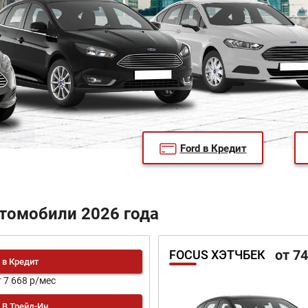
Ford в Кредит
томобили 2026 года
от 7
FOCUS ХЭТЧБЕК
в Кредит
т 7 668 р/мес
В Трейд-Ин