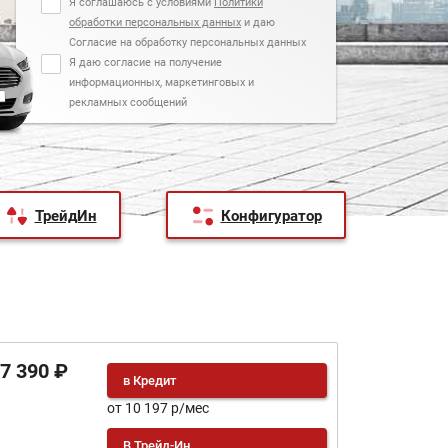
Я соглашаюсь с условиями
Политики
обработки персональных данных
и даю
Согласие на обработку персональных данных
Я даю согласие на получение
информационных, маркетинговых и
рекламных сообщений
ТрейдИн
Конфигуратор
47 390 ₽
в Кредит
от 10 197 р/мес
В Трейд-Ин