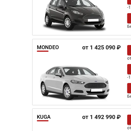
-
Б
от 1 425 090 ₽
MONDEO
о
-
Б
от 1 492 990 ₽
KUGA
о