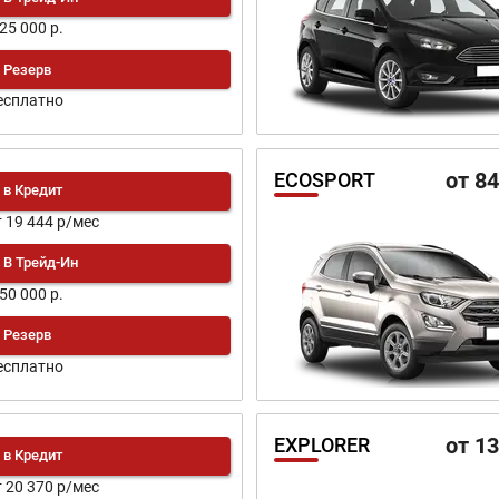
125 000 р.
Резерв
есплатно
от 8
ECOSPORT
в Кредит
т 19 444 р/мес
В Трейд-Ин
150 000 р.
Резерв
есплатно
от 13
EXPLORER
в Кредит
т 20 370 р/мес