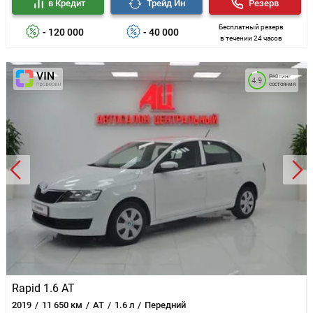
в Кредит
Трейд Ин
Резерв
Бесплатный резерв
- 120 000
- 40 000
в течении 24 часов
Рейтинг
4.9
состояния
Rapid 1.6 AT
2019
11 650 км
AT
1.6 л
Передний