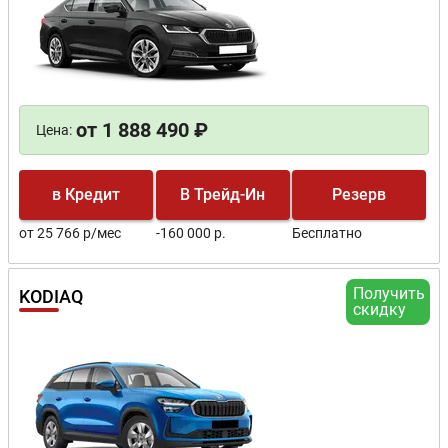
от 1 888 490 ₽
Цена:
в Кредит
В Трейд-Ин
Резерв
от 25 766 р/мес
-160 000 р.
Бесплатно
Получить
KODIAQ
скидку