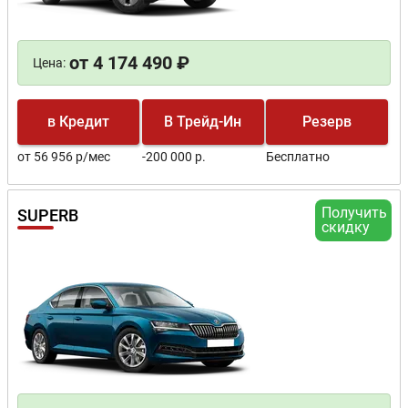
от 4 174 490 ₽
Цена:
в Кредит
В Трейд-Ин
Резерв
от 56 956 р/мес
-200 000 р.
Бесплатно
Получить
SUPERB
скидку