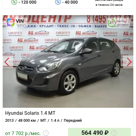
- 120 000
- 40 000
в течении 24 часов
Рейтинг
4.7
состояния
Hyundai Solaris 1.4 MT
2013
48 000 км
MT
1.4 л
Передний
564 490 ₽
от 7 702 р./мес.