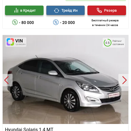
в Кредит
Трейд Ин
Резерв
Бесплатный резерв
- 80 000
- 20 000
в течении 24 часов
Рейтинг
4.6
состояния
Hyundai Solaris 1.4 MT