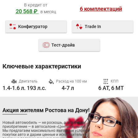
В кредит от
6 комплектаций
20 568 ₽
в месяц
Конфигуратор
Trade In
Тест-драйв
Ключевые характеристики
ч
Двигатель
Расход на 100 км
КПП
1.4-1.6 л. 193 л.с.
4-7 л
6 AT, 6 MT
Акция жителям Ростова на Дону!
Новый автомобиль — не роскошь, а доступное
приобретение — в автосалоне «Центральный»!
Мы предлагаем максимально выгодные условия
покупки авто и дарим ценные и исключительно