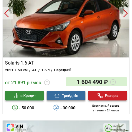
Крепления детских сидений ISOFIX сзади
Дневные ходовые огни
Пояcничная поддержка водителя (с
электрорегулировкой)
Цвет металлик/перламутр - 6,000 ₽
Solaris 1.6 AT
2021
50 км
AT
1.6 л
Передний
1 604 490 ₽
от 21 891 р./мес.
в Кредит
Трейд Ин
Резерв
Бесплатный резерв
- 50 000
- 30 000
в течении 24 часов
Рейтинг
4.9
состояния