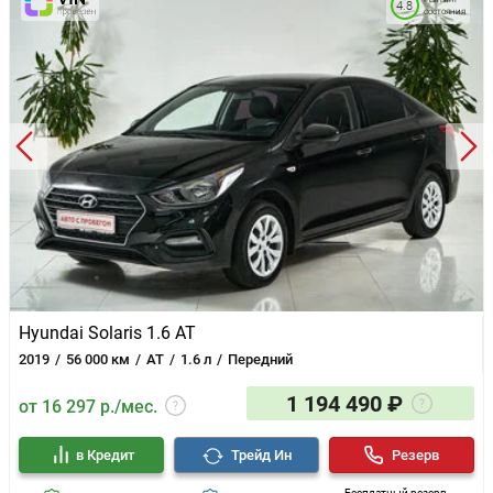
4.8
состояния
Hyundai Solaris 1.6 AT
2019
56 000 км
AT
1.6 л
Передний
1 194 490 ₽
от 16 297 р./мес.
в Кредит
Трейд Ин
Резерв
Бесплатный резерв