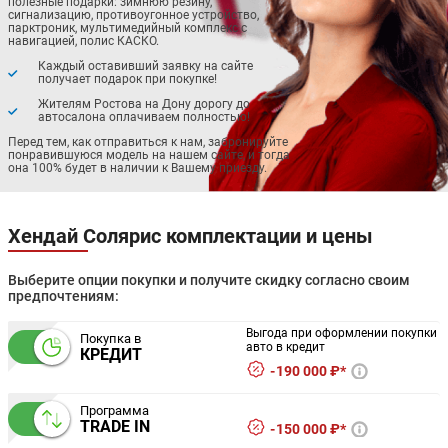
полезные подарки: зимнюю резину,
сигнализацию, противоугонное устройство,
парктроник, мультимедийный комплекс с
навигацией, полис КАСКО.
Каждый оставивший заявку на сайте
получает подарок при покупке!
Жителям Ростова на Дону дорогу до
автосалона оплачиваем полностью!
Перед тем, как отправиться к нам, забронируйте
понравившуюся модель на нашем сайте, и тогда
она 100% будет в наличии к Вашему приезду.
Хендай Солярис комплектации и цены
Выберите опции покупки и получите скидку согласно своим
предпочтениям:
Выгода при оформлении покупки
Покупка в
авто в кредит
КРЕДИТ
190 000 ₽*
Программа
TRADE IN
150 000 ₽*