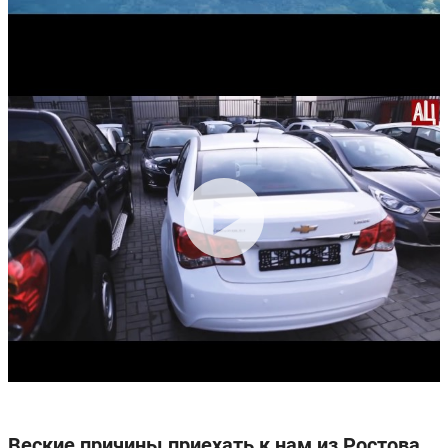
Задние тормоза:
Дисковые
Дисковые
Производство:
Санкт-Петербург
Гарантия:
5 лет или 150 000 км пробега
Веские причины приехать к нам из Ростова