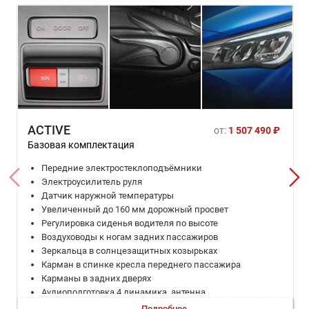
ACTIVE
от:
1 507 490 ₽
Базовая комплектация
Передние электростеклоподъёмники
Электроусилитель руля
Датчик наружной температуры
Увеличенный до 160 мм дорожный просвет
Регулировка сиденья водителя по высоте
Воздуховоды к ногам задних пассажиров
Зеркальца в солнцезащитных козырьках
Карман в спинке кресла переднего пассажира
Карманы в задних дверях
Аудиоподготовка 4 динамика, антенна
Две розетки 12В на центральной консоли
Подробнее