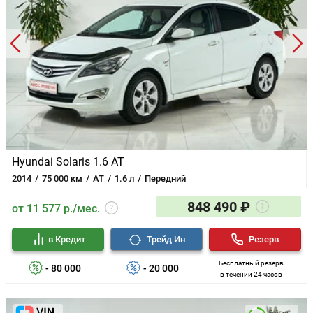
Hyundai Solaris 1.6 AT
2014
75 000 км
AT
1.6 л
Передний
848 490 ₽
от 11 577 р./мес.
в Кредит
Трейд Ин
Резерв
Бесплатный резерв
- 80 000
- 20 000
в течении 24 часов
Рейтинг