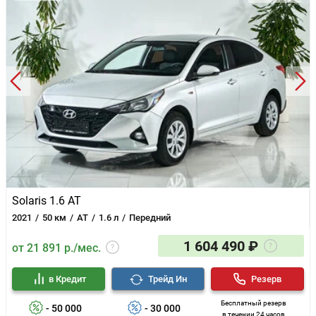
Solaris 1.6 AT
2021
50 км
AT
1.6 л
Передний
1 604 490 ₽
от 21 891 р./мес.
в Кредит
Трейд Ин
Резерв
Бесплатный резерв
- 50 000
- 30 000
в течении 24 часов