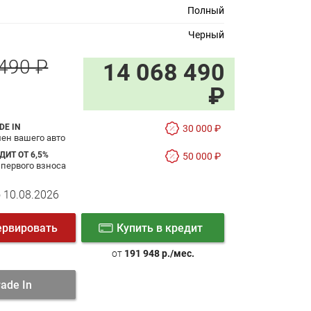
Полный
Черный
490 ₽
14 068 490
₽
DE IN
30 000 ₽
ен вашего авто
ДИТ ОТ 6,5%
50 000 ₽
 первого взноса
 10.08.2026
ервировать
Купить в кредит
от
191 948 р./мес.
rade In