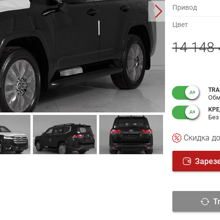
Привод
Цвет
14 148 
TRA
Обм
КРЕ
Без
Cкидка
до
Зарез
T