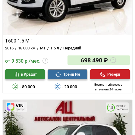
T600 1.5 MT
2016
18 000 км
MT
1.5 л
Передний
698 490 ₽
от 9 530 р./мес.
в Кредит
Трейд Ин
Резерв
Бесплатный резерв
- 80 000
- 20 000
в течении 24 часов
Рейтинг
4.8
состояния