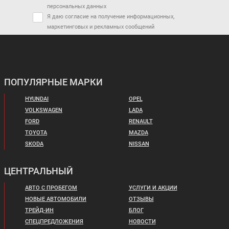
персональных данных
Я даю согласие на получение информационных,
маркетинговых и рекламных сообщений
ПОПУЛЯРНЫЕ МАРКИ
HYUNDAI
OPEL
VOLKSWAGEN
LADA
FORD
RENAULT
TOYOTA
MAZDA
SKODA
NISSAN
ЦЕНТРАЛЬНЫЙ
АВТО С ПРОБЕГОМ
УСЛУГИ И АКЦИИ
НОВЫЕ АВТОМОБИЛИ
ОТЗЫВЫ
ТРЕЙД-ИН
БЛОГ
СПЕЦПРЕДЛОЖЕНИЯ
НОВОСТИ