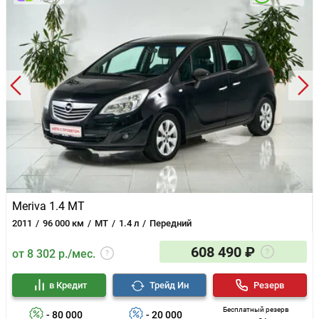
Meriva 1.4 MT
2011
96 000 км
MT
1.4 л
Передний
608 490 ₽
от 8 302 р./мес.
в Кредит
Трейд Ин
Резерв
Бесплатный резерв
- 80 000
- 20 000