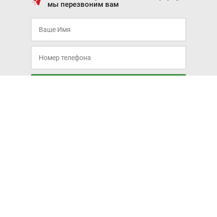
мы перезвоним вам
Жду звонка
Я соглашаюсь с условиями
Политики обработки
персональных данных
и даю Согласие на обработку
персональных данных
Я даю согласие на получение информационных,
маркетинговых и рекламных сообщений
ПОПУЛЯРНЫЕ МАРКИ
HYUNDAI
OPEL