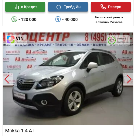
в Кредит
Трейд Ин
Резерв
Бесплатный резерв
- 120 000
- 40 000
в течении 24 часов
Рейтинг
4.7
состояния
Mokka 1.4 AT