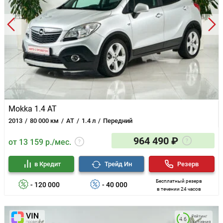
Mokka 1.4 AT
2013
80 000 км
AT
1.4 л
Передний
964 490 ₽
от 13 159 р./мес.
в Кредит
Трейд Ин
Резерв
Бесплатный резерв
- 120 000
- 40 000
в течении 24 часов
Рейтинг
4.6
состояния